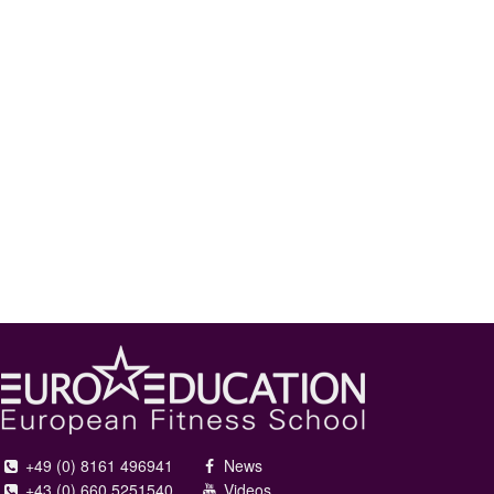
+49 (0) 8161 496941
News
+43 (0) 660 5251540
Videos