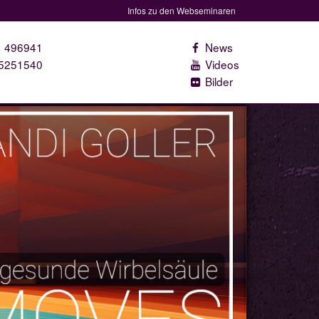
Infos zu den Webseminaren
1 496941
News
 5251540
Videos
Bilder